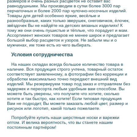
размеров и очень разных расцветок не оставит вас
равнодушными. Мы производим в сутки более 3000 пар
перчаточных и более 2000 пар чулочно-носочных изделий.
Товары для детей особенно яркие, весёлые и
разнообразные, каких только зверушек, снеговичков, ёлочек,
звёздочек Вы не найдёте на детских вязаных изделиях! К
тому же они очень пушистые и тёплые, что порадует и мам.
Ассортимент женских товаров не менее широк и предлагает
большой выбор расцветок и узоров. Не забыли мы и о
мужчинах, им тоже есть из чего выбирать.
Условия сотрудничества
На наших складах всегда большое количество товара в
наличие. Вся продукция строго учтена, товарный остаток
соответствует заявленному, а фотографии без коррекции и
обработки максимально точно передают внешний вид
изделий. Мы резервируем товар под заказ и отправляем без
задержек и пересорта любым удобным вам способом. Вы
можете быть уверены, что получите что хотите, сколько
хотите и так быстро, как хотите! Если типовая продукция
Вам не подходит, Вы можете заказать любой цвет, размер и
рисунок или логотип, какой только пожелаете.
Попробуйте купить наши шерстяные носки и варежки
оптом. И велика вероятность, что вы станете нашим
постоянным партнёром!