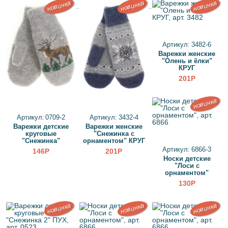
новинка
новинка
новинка
Артикул: 3482-6
Варежки женские
"Олень и ёлки"
КРУГ
201Р
новинка
Артикул: 0709-2
Артикул: 3432-4
Варежки детские
Варежки женские
круговые
"Снежинка с
"Снежинка"
орнаментом" КРУГ
Артикул: 6866-3
146Р
201Р
Носки детские
"Лоси с
орнаментом"
130Р
новинка
новинка
новинка